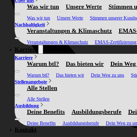
Über uns
Was wir tun
Unsere Werte
Stimmen u
Was wir tun
Unsere Werte
Stimmen unserer Kunds
Nachhaltigkeit
Veranstaltungen & Klimaschutz
EMAS-Z
Veranstaltungen & Klimaschutz
EMAS-Zertifizierung
Karriere
Karriere
Warum btl?
Das bieten wir
Dein Weg 
Warum btl?
Das bieten wir
Dein Weg zu uns
St
Stellenangebote
Alle Stellen
Alle Stellen
Ausbildung
Deine Benefits
Ausbildungsberufe
Dei
Deine Benefits
Ausbildungsberufe
Dein Weg zu un
Kontakt