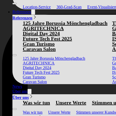
Location-Service
360-Grad-Scan
Event-Visualisie
Referenzen
Referenzen
125 Jahre Borussia Mönchengladbach
T
AGRITECHNICA
G
Digital Day 2024
B
Future Tech Fest 2025
I
Gran Turismo
S
Caravan Salon
A
125 Jahre Borussia Mönchengladbach
Th
AGRITECHNICA
Gr
Digital Day 2024
Ba
Future Tech Fest 2025
I
Gran Turismo
Sc
Caravan Salon
Au
News
Über uns
Über uns
Was wir tun
Unsere Werte
Stimmen u
Was wir tun
Unsere Werte
Stimmen unserer Kunds