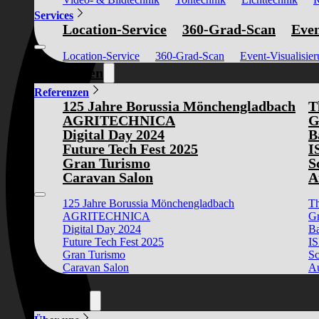
Services
Location-Service
360-Grad-Scan
Even
Location-Service
360-Grad-Scan
Event-Visualisie
Referenzen
Referenzen
125 Jahre Borussia Mönchengladbach
T
AGRITECHNICA
G
Digital Day 2024
B
Future Tech Fest 2025
I
Gran Turismo
S
Caravan Salon
A
125 Jahre Borussia Mönchengladbach
Th
AGRITECHNICA
Gr
Digital Day 2024
Ba
Future Tech Fest 2025
I
Gran Turismo
Sc
Caravan Salon
Au
News
Über uns