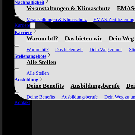
Nachhaltigkeit
Veranstaltungen & Klimaschutz
EMAS-Z
Veranstaltungen & Klimaschutz
EMAS-Zertifizierung
Karriere
Karriere
Warum btl?
Das bieten wir
Dein Weg 
Warum btl?
Das bieten wir
Dein Weg zu uns
St
Stellenangebote
Alle Stellen
Alle Stellen
Ausbildung
Deine Benefits
Ausbildungsberufe
Dei
Deine Benefits
Ausbildungsberufe
Dein Weg zu un
Kontakt