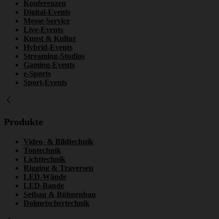
Konferenzen
Digital-Events
Messe-Service
Live-Events
Kunst & Kultur
Hybrid-Events
Streaming-Studios
Gaming-Events
e-Sports
Sport-Events
Produkte
Video- & Bildtechnik
Tontechnik
Lichttechnik
Rigging & Traversen
LED-Wände
LED-Bande
Setbau & Bühnenbau
Dolmetschertechnik