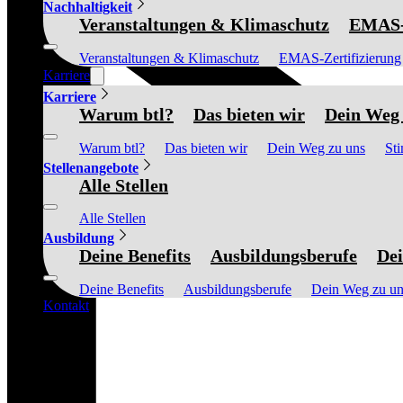
Nachhaltigkeit
Veranstaltungen & Klimaschutz
EMAS-Z
Veranstaltungen & Klimaschutz
EMAS-Zertifizierung
Karriere
Karriere
Warum btl?
Das bieten wir
Dein Weg 
Warum btl?
Das bieten wir
Dein Weg zu uns
St
Stellenangebote
Alle Stellen
Alle Stellen
Ausbildung
Deine Benefits
Ausbildungsberufe
Dei
Deine Benefits
Ausbildungsberufe
Dein Weg zu un
Kontakt