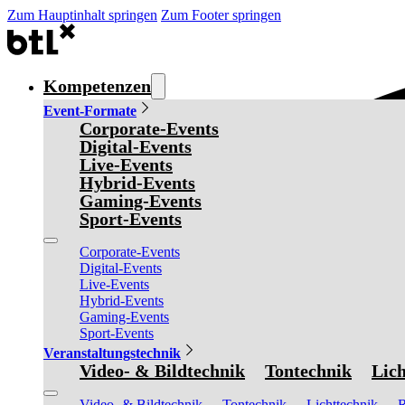
Zum Hauptinhalt springen
Zum Footer springen
Kompetenzen
Event-Formate
Corporate-Events
Digital-Events
Live-Events
Hybrid-Events
Gaming-Events
Sport-Events
Corporate-Events
Digital-Events
Live-Events
Hybrid-Events
Gaming-Events
Sport-Events
Veranstaltungstechnik
Video- & Bildtechnik
Tontechnik
Lich
Video- & Bildtechnik
Tontechnik
Lichttechnik
R