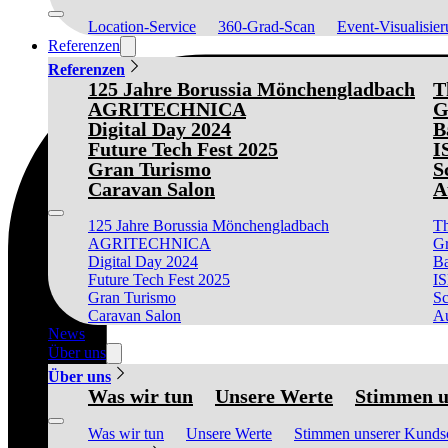
Location-Service
360-Grad-Scan
Event-Visualisie
Referenzen
Referenzen
125 Jahre Borussia Mönchengladbach
T
AGRITECHNICA
G
Digital Day 2024
B
Future Tech Fest 2025
I
Gran Turismo
S
Caravan Salon
A
125 Jahre Borussia Mönchengladbach
Th
AGRITECHNICA
Gr
Digital Day 2024
Ba
Future Tech Fest 2025
I
Gran Turismo
Sc
Caravan Salon
Au
News
Über uns
Über uns
Was wir tun
Unsere Werte
Stimmen u
Was wir tun
Unsere Werte
Stimmen unserer Kunds