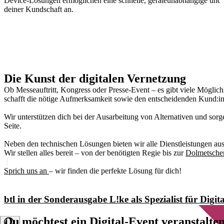
Device-Lösungen ermöglichen eine schnelle, geräteunabhängige und ei
deiner Kundschaft an.
Die Kunst der digitalen Vernetzung
Ob Messeauftritt, Kongress oder Presse-Event – es gibt viele Möglic
schafft die nötige Aufmerksamkeit sowie den entscheidenden Kund:i
Wir unterstützen dich bei der Ausarbeitung von Alternativen und sorge
Seite.
Neben den technischen Lösungen bieten wir alle Dienstleistungen aus 
Wir stellen alles bereit – von der benötigten Regie bis zur
Dolmetsche
Sprich uns an
– wir finden die perfekte Lösung für dich!
btl in der Sonderausgabe L!ke als Spezialist für Digit
Du möchtest ein Digital-Event veranstalte