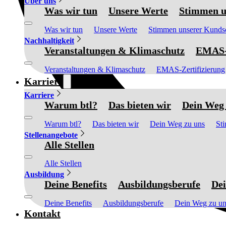
Über uns
Was wir tun
Unsere Werte
Stimmen u
Was wir tun
Unsere Werte
Stimmen unserer Kunds
Nachhaltigkeit
Veranstaltungen & Klimaschutz
EMAS-Z
Veranstaltungen & Klimaschutz
EMAS-Zertifizierung
Karriere
Karriere
Warum btl?
Das bieten wir
Dein Weg 
Warum btl?
Das bieten wir
Dein Weg zu uns
St
Stellenangebote
Alle Stellen
Alle Stellen
Ausbildung
Deine Benefits
Ausbildungsberufe
Dei
Deine Benefits
Ausbildungsberufe
Dein Weg zu un
Kontakt