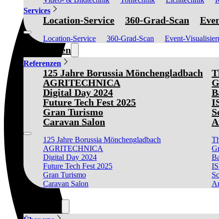
Services
Location-Service
360-Grad-Scan
Even
Location-Service
360-Grad-Scan
Event-Visualisie
Referenzen
Referenzen
125 Jahre Borussia Mönchengladbach
T
AGRITECHNICA
G
Digital Day 2024
B
Future Tech Fest 2025
I
Gran Turismo
S
Caravan Salon
A
125 Jahre Borussia Mönchengladbach
Th
AGRITECHNICA
Gr
Digital Day 2024
Ba
Future Tech Fest 2025
I
Gran Turismo
Sc
Caravan Salon
Au
News
Über uns