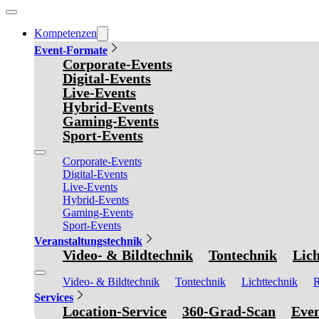
Kompetenzen
Event-Formate
Corporate-Events
Digital-Events
Live-Events
Hybrid-Events
Gaming-Events
Sport-Events
Corporate-Events
Digital-Events
Live-Events
Hybrid-Events
Gaming-Events
Sport-Events
Veranstaltungstechnik
Video- & Bildtechnik
Tontechnik
Lich
Video- & Bildtechnik
Tontechnik
Lichttechnik
R
Services
Location-Service
360-Grad-Scan
Even