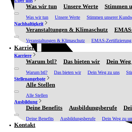
Über uns
Was wir tun
Unsere Werte
Stimmen u
Was wir tun
Unsere Werte
Stimmen unserer Kunds
Nachhaltigkeit
Veranstaltungen & Klimaschutz
EMAS-Z
Veranstaltungen & Klimaschutz
EMAS-Zertifizierung
Karriere
Karriere
Warum btl?
Das bieten wir
Dein Weg 
Warum btl?
Das bieten wir
Dein Weg zu uns
St
Stellenangebote
Alle Stellen
Alle Stellen
Ausbildung
Deine Benefits
Ausbildungsberufe
Dei
Deine Benefits
Ausbildungsberufe
Dein Weg zu un
Kontakt