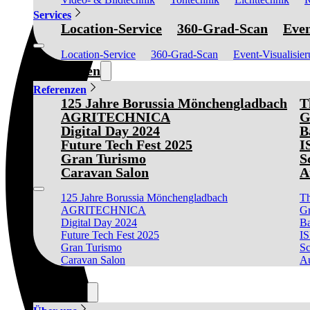
Services
Location-Service
360-Grad-Scan
Even
Location-Service
360-Grad-Scan
Event-Visualisie
Referenzen
Referenzen
125 Jahre Borussia Mönchengladbach
T
AGRITECHNICA
G
Digital Day 2024
B
Future Tech Fest 2025
I
Gran Turismo
S
Caravan Salon
A
125 Jahre Borussia Mönchengladbach
Th
AGRITECHNICA
Gr
Digital Day 2024
Ba
Future Tech Fest 2025
I
Gran Turismo
Sc
Caravan Salon
Au
News
Über uns