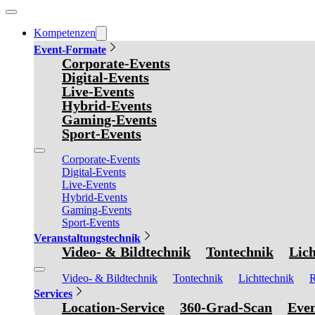
Kompetenzen
Event-Formate
Corporate-Events
Digital-Events
Live-Events
Hybrid-Events
Gaming-Events
Sport-Events
Corporate-Events
Digital-Events
Live-Events
Hybrid-Events
Gaming-Events
Sport-Events
Veranstaltungstechnik
Video- & Bildtechnik
Tontechnik
Lich
Video- & Bildtechnik
Tontechnik
Lichttechnik
R
Services
Location-Service
360-Grad-Scan
Even