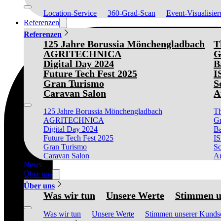
Location-Service
360-Grad-Scan
Event-Visualisie
Referenzen
Referenzen
125 Jahre Borussia Mönchengladbach
T
AGRITECHNICA
G
Digital Day 2024
B
Future Tech Fest 2025
I
Gran Turismo
S
Caravan Salon
A
125 Jahre Borussia Mönchengladbach
Th
AGRITECHNICA
Gr
Digital Day 2024
Ba
Future Tech Fest 2025
I
Gran Turismo
Sc
Caravan Salon
Au
News
Über uns
Über uns
Was wir tun
Unsere Werte
Stimmen u
Was wir tun
Unsere Werte
Stimmen unserer Kunds