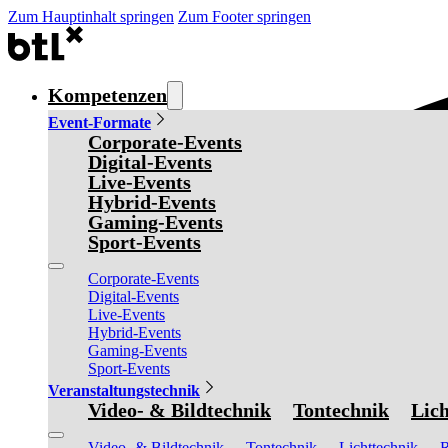
Zum Hauptinhalt springen
Zum Footer springen
Kompetenzen
Event-Formate
Corporate-Events
Digital-Events
Live-Events
Hybrid-Events
Gaming-Events
Sport-Events
Corporate-Events
Digital-Events
Live-Events
Hybrid-Events
Gaming-Events
Sport-Events
Veranstaltungstechnik
Video- & Bildtechnik
Tontechnik
Lich
Video- & Bildtechnik
Tontechnik
Lichttechnik
R