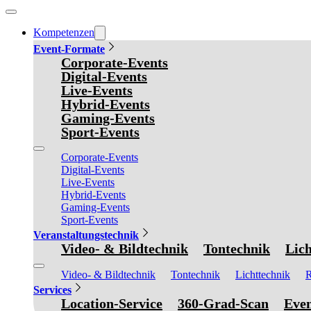
Kompetenzen
Event-Formate
Corporate-Events
Digital-Events
Live-Events
Hybrid-Events
Gaming-Events
Sport-Events
Corporate-Events
Digital-Events
Live-Events
Hybrid-Events
Gaming-Events
Sport-Events
Veranstaltungstechnik
Video- & Bildtechnik
Tontechnik
Lich
Video- & Bildtechnik
Tontechnik
Lichttechnik
R
Services
Location-Service
360-Grad-Scan
Even