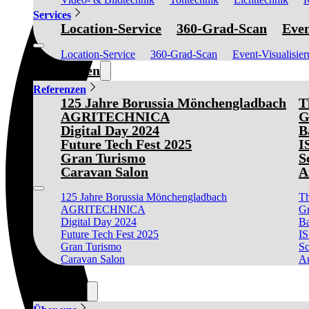
Services
Location-Service
360-Grad-Scan
Even
Location-Service
360-Grad-Scan
Event-Visualisie
Referenzen
Referenzen
125 Jahre Borussia Mönchengladbach
T
AGRITECHNICA
G
Digital Day 2024
B
Future Tech Fest 2025
I
Gran Turismo
S
Caravan Salon
A
125 Jahre Borussia Mönchengladbach
Th
AGRITECHNICA
Gr
Digital Day 2024
Ba
Future Tech Fest 2025
I
Gran Turismo
Sc
Caravan Salon
Au
News
Über uns