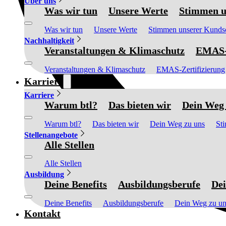
Über uns
Was wir tun
Unsere Werte
Stimmen u
Was wir tun
Unsere Werte
Stimmen unserer Kunds
Nachhaltigkeit
Veranstaltungen & Klimaschutz
EMAS-Z
Veranstaltungen & Klimaschutz
EMAS-Zertifizierung
Karriere
Karriere
Warum btl?
Das bieten wir
Dein Weg 
Warum btl?
Das bieten wir
Dein Weg zu uns
St
Stellenangebote
Alle Stellen
Alle Stellen
Ausbildung
Deine Benefits
Ausbildungsberufe
Dei
Deine Benefits
Ausbildungsberufe
Dein Weg zu un
Kontakt