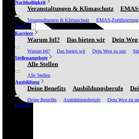
Nachhaltigkeit
Veranstaltungen & Klimaschutz
EMAS-Z
Veranstaltungen & Klimaschutz
EMAS-Zertifizierung
Karriere
Karriere
Warum btl?
Das bieten wir
Dein Weg 
Warum btl?
Das bieten wir
Dein Weg zu uns
St
Stellenangebote
Alle Stellen
Alle Stellen
Ausbildung
Deine Benefits
Ausbildungsberufe
Dei
Deine Benefits
Ausbildungsberufe
Dein Weg zu un
Kontakt