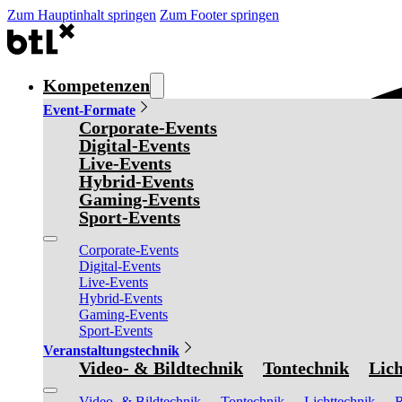
Zum Hauptinhalt springen
Zum Footer springen
Kompetenzen
Event-Formate
Corporate-Events
Digital-Events
Live-Events
Hybrid-Events
Gaming-Events
Sport-Events
Corporate-Events
Digital-Events
Live-Events
Hybrid-Events
Gaming-Events
Sport-Events
Veranstaltungstechnik
Video- & Bildtechnik
Tontechnik
Lich
Video- & Bildtechnik
Tontechnik
Lichttechnik
R