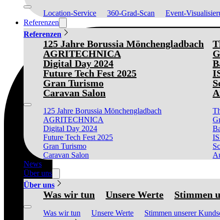
Location-Service
360-Grad-Scan
Event-Visualisie
Referenzen
Referenzen
125 Jahre Borussia Mönchengladbach
T
AGRITECHNICA
G
Digital Day 2024
B
Future Tech Fest 2025
I
Gran Turismo
S
Caravan Salon
A
125 Jahre Borussia Mönchengladbach
Th
AGRITECHNICA
Gr
Digital Day 2024
Ba
Future Tech Fest 2025
I
Gran Turismo
Sc
Caravan Salon
Au
News
Über uns
Über uns
Was wir tun
Unsere Werte
Stimmen u
Was wir tun
Unsere Werte
Stimmen unserer Kunds