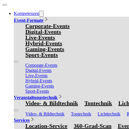
Kompetenzen
Event-Formate
Corporate-Events
Digital-Events
Live-Events
Hybrid-Events
Gaming-Events
Sport-Events
Corporate-Events
Digital-Events
Live-Events
Hybrid-Events
Gaming-Events
Sport-Events
Veranstaltungstechnik
Video- & Bildtechnik
Tontechnik
Lich
Video- & Bildtechnik
Tontechnik
Lichttechnik
R
Services
Location-Service
360-Grad-Scan
Even