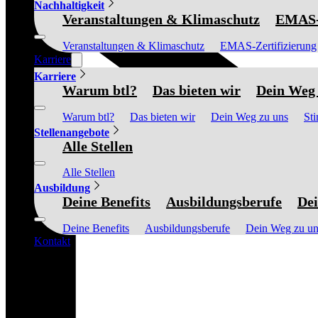
Nachhaltigkeit
Veranstaltungen & Klimaschutz
EMAS-Z
Veranstaltungen & Klimaschutz
EMAS-Zertifizierung
Karriere
Karriere
Warum btl?
Das bieten wir
Dein Weg 
Warum btl?
Das bieten wir
Dein Weg zu uns
St
Stellenangebote
Alle Stellen
Alle Stellen
Ausbildung
Deine Benefits
Ausbildungsberufe
Dei
Deine Benefits
Ausbildungsberufe
Dein Weg zu un
Kontakt