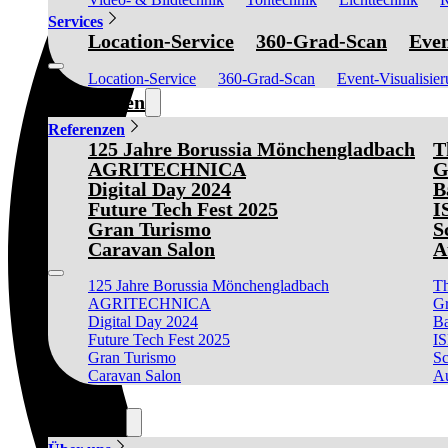
Services
Location-Service
360-Grad-Scan
Even
Location-Service
360-Grad-Scan
Event-Visualisie
Referenzen
Referenzen
125 Jahre Borussia Mönchengladbach
T
AGRITECHNICA
G
Digital Day 2024
B
Future Tech Fest 2025
I
Gran Turismo
S
Caravan Salon
A
125 Jahre Borussia Mönchengladbach
Th
AGRITECHNICA
Gr
Digital Day 2024
Ba
Future Tech Fest 2025
I
Gran Turismo
Sc
Caravan Salon
Au
News
Über uns