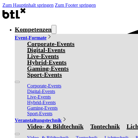
Zum Hauptinhalt springen
Zum Footer springen
Kompetenzen
Event-Formate
Corporate-Events
Digital-Events
Live-Events
Hybrid-Events
Gaming-Events
Sport-Events
Corporate-Events
Digital-Events
Live-Events
Hybrid-Events
Gaming-Events
Sport-Events
Veranstaltungstechnik
Video- & Bildtechnik
Tontechnik
Lich
Video- & Bildtechnik
Tontechnik
Lichttechnik
R