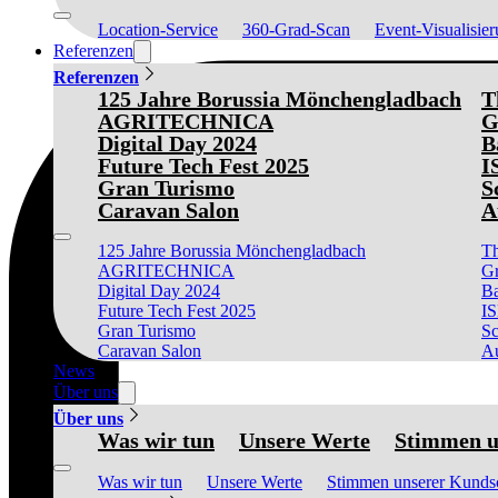
Location-Service
360-Grad-Scan
Event-Visualisie
Referenzen
Referenzen
125 Jahre Borussia Mönchengladbach
T
AGRITECHNICA
G
Digital Day 2024
B
Future Tech Fest 2025
I
Gran Turismo
S
Caravan Salon
A
125 Jahre Borussia Mönchengladbach
Th
AGRITECHNICA
Gr
Digital Day 2024
Ba
Future Tech Fest 2025
I
Gran Turismo
Sc
Caravan Salon
Au
News
Über uns
Über uns
Was wir tun
Unsere Werte
Stimmen u
Was wir tun
Unsere Werte
Stimmen unserer Kunds