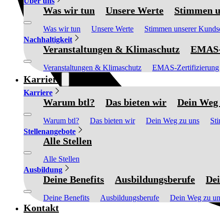
Über uns
Was wir tun
Unsere Werte
Stimmen u
Was wir tun
Unsere Werte
Stimmen unserer Kunds
Nachhaltigkeit
Veranstaltungen & Klimaschutz
EMAS-Z
Veranstaltungen & Klimaschutz
EMAS-Zertifizierung
Karriere
Karriere
Warum btl?
Das bieten wir
Dein Weg 
Warum btl?
Das bieten wir
Dein Weg zu uns
St
Stellenangebote
Alle Stellen
Alle Stellen
Ausbildung
Deine Benefits
Ausbildungsberufe
Dei
Deine Benefits
Ausbildungsberufe
Dein Weg zu un
Kontakt