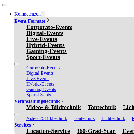
Kompetenzen
Event-Formate
Corporate-Events
Digital-Events
Live-Events
Hybrid-Events
Gaming-Events
Sport-Events
Corporate-Events
Digital-Events
Live-Events
Hybrid-Events
Gaming-Events
Sport-Events
Veranstaltungstechnik
Video- & Bildtechnik
Tontechnik
Lich
Video- & Bildtechnik
Tontechnik
Lichttechnik
R
Services
Location-Service
360-Grad-Scan
Even