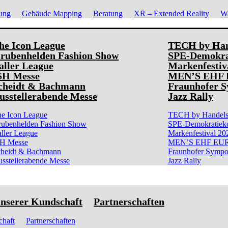
rung
Gebäude Mapping
Beratung
XR – Extended Reality
Wa
he Icon League
TECH by Hand
rubenhelden Fashion Show
SPE-Demokra
aller League
Markenfestiv
SH Messe
MEN’S EHF
cheidt & Bachmann
Fraunhofer 
usstellerabende Messe
Jazz Rally
e Icon League
TECH by Handelsb
ubenhelden Fashion Show
SPE-Demokratiek
ller League
Markenfestival 20
SH Messe
MEN’S EHF EU
heidt & Bachmann
Fraunhofer Symp
sstellerabende Messe
Jazz Rally
nserer Kundschaft
Partnerschaften
chaft
Partnerschaften