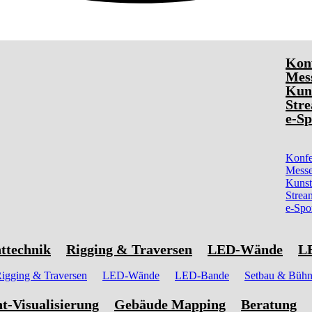
Kon
Mess
Kun
Stre
e-Sp
Konfe
Messe
Kunst
Strea
e-Spo
ttechnik
Rigging & Traversen
LED-Wände
L
igging & Traversen
LED-Wände
LED-Bande
Setbau & Büh
t-Visualisierung
Gebäude Mapping
Beratung