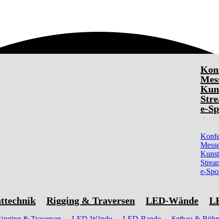
Kon
Mess
Kun
Stre
e-Sp
Konfe
Messe
Kunst
Strea
e-Spo
ttechnik
Rigging & Traversen
LED-Wände
L
igging & Traversen
LED-Wände
LED-Bande
Setbau & Büh