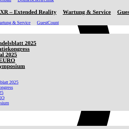
XR – Extended Reality
Wartung & Service
Gue
rtung & Service
GuestCount
elsblatt 2025
tiekongress
al 2025
 EURO
Symposium
latt 2025
ongress
25
RO
osium