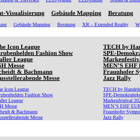
t-Visualisierung
Gebäude Mapping
Beratung
rung
Gebäude Mapping
Beratung
XR – Extended Reality
Wa
he Icon League
TECH by Hand
rubenhelden Fashion Show
SPE-Demokra
aller League
Markenfestiv
SH Messe
MEN’S EHF
cheidt & Bachmann
Fraunhofer 
usstellerabende Messe
Jazz Rally
e Icon League
TECH by Handelsb
ubenhelden Fashion Show
SPE-Demokratiek
ller League
Markenfestival 20
SH Messe
MEN’S EHF EU
heidt & Bachmann
Fraunhofer Symp
sstellerabende Messe
Jazz Rally