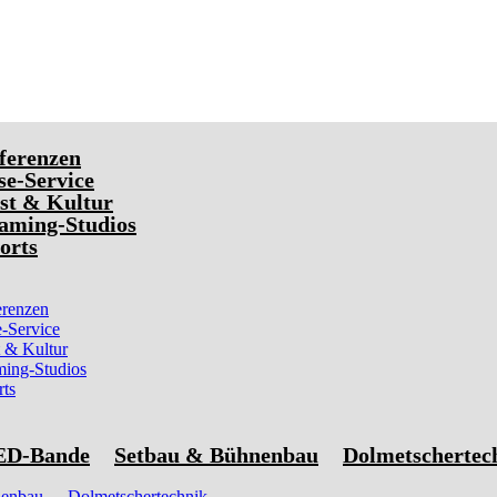
ferenzen
e-Service
st & Kultur
aming-Studios
orts
renzen
-Service
 & Kultur
ming-Studios
rts
ED-Bande
Setbau & Bühnenbau
Dolmetschertec
nenbau
Dolmetschertechnik