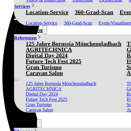
Services
Location-Service
360-Grad-Scan
Even
Location-Service
360-Grad-Scan
Event-Visualisie
Referenzen
Referenzen
125 Jahre Borussia Mönchengladbach
T
AGRITECHNICA
G
Digital Day 2024
B
Future Tech Fest 2025
I
Gran Turismo
S
Caravan Salon
A
125 Jahre Borussia Mönchengladbach
Th
AGRITECHNICA
Gr
Digital Day 2024
Ba
Future Tech Fest 2025
I
Gran Turismo
Sc
Caravan Salon
Au
News
Über uns