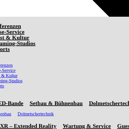
ferenzen
e-Service
st & Kultur
aming-Studios
orts
renzen
-Service
 & Kultur
ming-Studios
rts
ED-Bande
Setbau & Bühnenbau
Dolmetschertec
nenbau
Dolmetschertechnik
XR – Extended Reality
Wartung & Service
Gue