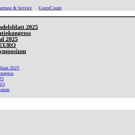
rtung & Service
GuestCount
elsblatt 2025
tiekongress
al 2025
 EURO
Symposium
latt 2025
ongress
25
RO
osium