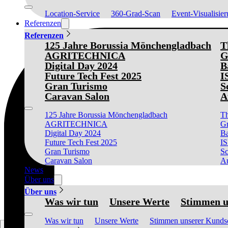
Location-Service
360-Grad-Scan
Event-Visualisie
Referenzen
Referenzen
125 Jahre Borussia Mönchengladbach
T
AGRITECHNICA
G
Digital Day 2024
B
Future Tech Fest 2025
I
Gran Turismo
S
Caravan Salon
A
125 Jahre Borussia Mönchengladbach
Th
AGRITECHNICA
Gr
Digital Day 2024
Ba
Future Tech Fest 2025
I
Gran Turismo
Sc
Caravan Salon
Au
News
Über uns
Über uns
Was wir tun
Unsere Werte
Stimmen u
Was wir tun
Unsere Werte
Stimmen unserer Kunds