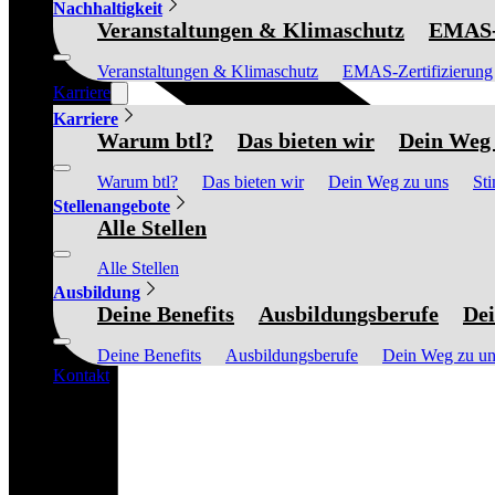
Nachhaltigkeit
Veranstaltungen & Klimaschutz
EMAS-Z
Veranstaltungen & Klimaschutz
EMAS-Zertifizierung
Karriere
Karriere
Warum btl?
Das bieten wir
Dein Weg 
Warum btl?
Das bieten wir
Dein Weg zu uns
St
Stellenangebote
Alle Stellen
Alle Stellen
Ausbildung
Deine Benefits
Ausbildungsberufe
Dei
Deine Benefits
Ausbildungsberufe
Dein Weg zu un
Kontakt