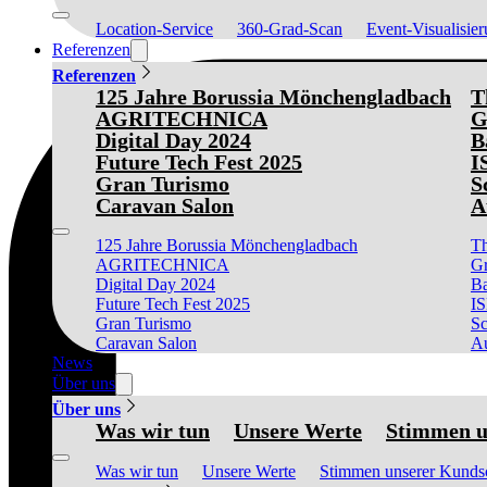
Location-Service
360-Grad-Scan
Event-Visualisie
Referenzen
Referenzen
125 Jahre Borussia Mönchengladbach
T
AGRITECHNICA
G
Digital Day 2024
B
Future Tech Fest 2025
I
Gran Turismo
S
Caravan Salon
A
125 Jahre Borussia Mönchengladbach
Th
AGRITECHNICA
Gr
Digital Day 2024
Ba
Future Tech Fest 2025
I
Gran Turismo
Sc
Caravan Salon
Au
News
Über uns
Über uns
Was wir tun
Unsere Werte
Stimmen u
Was wir tun
Unsere Werte
Stimmen unserer Kunds