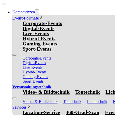
Kompetenzen
Event-Formate
Corporate-Events
Digital-Events
Live-Events
Hybrid-Events
Gaming-Events
Sport-Events
Corporate-Events
Digital-Events
Live-Events
Hybrid-Events
Gaming-Events
Sport-Events
Veranstaltungstechnik
Video- & Bildtechnik
Tontechnik
Lich
Video- & Bildtechnik
Tontechnik
Lichttechnik
R
Services
Location-Service
360-Grad-Scan
Even