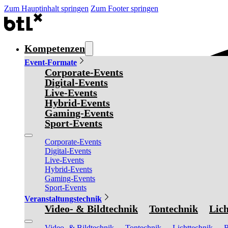
Zum Hauptinhalt springen
Zum Footer springen
Kompetenzen
Event-Formate
Corporate-Events
Digital-Events
Live-Events
Hybrid-Events
Gaming-Events
Sport-Events
Corporate-Events
Digital-Events
Live-Events
Hybrid-Events
Gaming-Events
Sport-Events
Veranstaltungstechnik
Video- & Bildtechnik
Tontechnik
Lich
Video- & Bildtechnik
Tontechnik
Lichttechnik
R