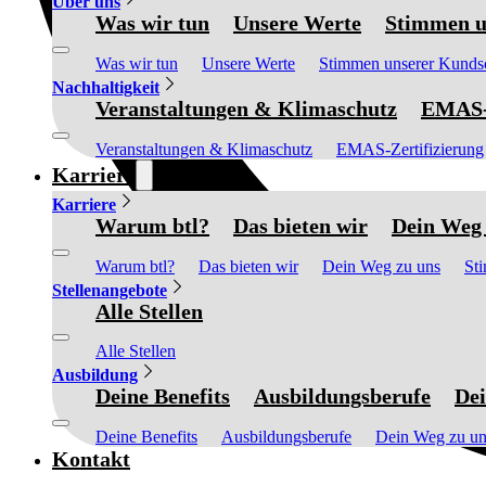
Über uns
Was wir tun
Unsere Werte
Stimmen u
Was wir tun
Unsere Werte
Stimmen unserer Kunds
Nachhaltigkeit
Veranstaltungen & Klimaschutz
EMAS-Z
Veranstaltungen & Klimaschutz
EMAS-Zertifizierung
Karriere
Karriere
Warum btl?
Das bieten wir
Dein Weg 
Warum btl?
Das bieten wir
Dein Weg zu uns
St
Stellenangebote
Alle Stellen
Alle Stellen
Ausbildung
Deine Benefits
Ausbildungsberufe
Dei
Deine Benefits
Ausbildungsberufe
Dein Weg zu un
Kontakt