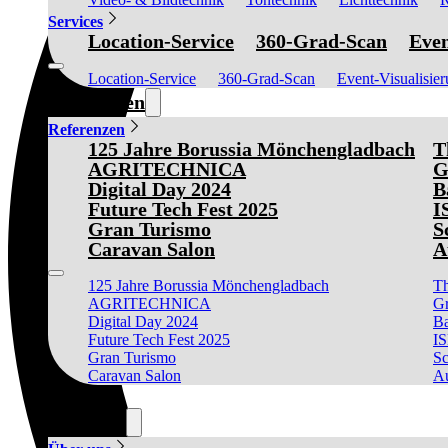
Services
Location-Service
360-Grad-Scan
Even
Location-Service
360-Grad-Scan
Event-Visualisie
Referenzen
Referenzen
125 Jahre Borussia Mönchengladbach
T
AGRITECHNICA
G
Digital Day 2024
B
Future Tech Fest 2025
I
Gran Turismo
S
Caravan Salon
A
125 Jahre Borussia Mönchengladbach
Th
AGRITECHNICA
Gr
Digital Day 2024
Ba
Future Tech Fest 2025
I
Gran Turismo
Sc
Caravan Salon
Au
News
Über uns