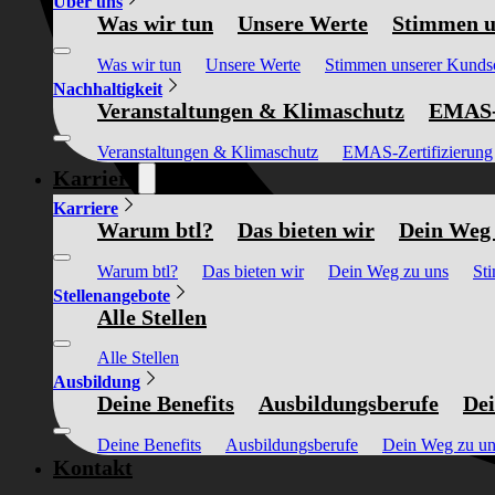
Über uns
Was wir tun
Unsere Werte
Stimmen u
Was wir tun
Unsere Werte
Stimmen unserer Kunds
Nachhaltigkeit
Veranstaltungen & Klimaschutz
EMAS-Z
Veranstaltungen & Klimaschutz
EMAS-Zertifizierung
Karriere
Karriere
Warum btl?
Das bieten wir
Dein Weg 
Warum btl?
Das bieten wir
Dein Weg zu uns
St
Stellenangebote
Alle Stellen
Alle Stellen
Ausbildung
Deine Benefits
Ausbildungsberufe
Dei
Deine Benefits
Ausbildungsberufe
Dein Weg zu un
Kontakt