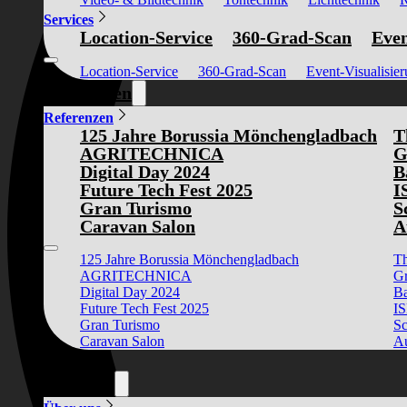
Services
Location-Service
360-Grad-Scan
Even
Location-Service
360-Grad-Scan
Event-Visualisie
Referenzen
Referenzen
125 Jahre Borussia Mönchengladbach
T
AGRITECHNICA
G
Digital Day 2024
B
Future Tech Fest 2025
I
Gran Turismo
S
Caravan Salon
A
125 Jahre Borussia Mönchengladbach
Th
AGRITECHNICA
Gr
Digital Day 2024
Ba
Future Tech Fest 2025
I
Gran Turismo
Sc
Caravan Salon
Au
News
Über uns