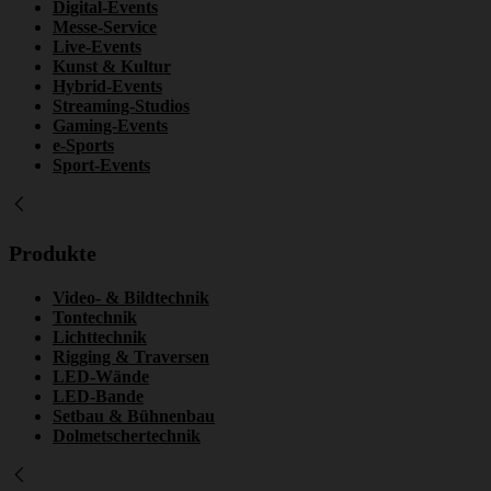
Digital-Events
Messe-Service
Live-Events
Kunst & Kultur
Hybrid-Events
Streaming-Studios
Gaming-Events
e-Sports
Sport-Events
Produkte
Video- & Bildtechnik
Tontechnik
Lichttechnik
Rigging & Traversen
LED-Wände
LED-Bande
Setbau & Bühnenbau
Dolmetschertechnik