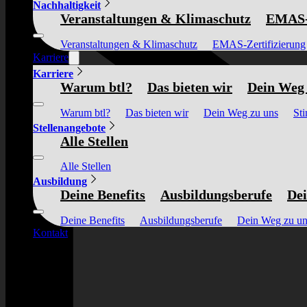
Nachhaltigkeit
Veranstaltungen & Klimaschutz
EMAS-Z
Veranstaltungen & Klimaschutz
EMAS-Zertifizierung
Karriere
Karriere
Warum btl?
Das bieten wir
Dein Weg 
Warum btl?
Das bieten wir
Dein Weg zu uns
St
Stellenangebote
Alle Stellen
Alle Stellen
Ausbildung
Deine Benefits
Ausbildungsberufe
Dei
Deine Benefits
Ausbildungsberufe
Dein Weg zu un
Kontakt