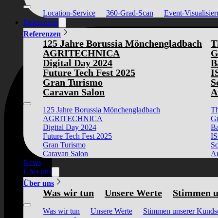
Location-Service
360-Grad-Scan
Event-Visualisie
Referenzen
Referenzen
125 Jahre Borussia Mönchengladbach
T
AGRITECHNICA
G
Digital Day 2024
B
Future Tech Fest 2025
I
Gran Turismo
S
Caravan Salon
A
125 Jahre Borussia Mönchengladbach
Th
AGRITECHNICA
Gr
Digital Day 2024
Ba
Future Tech Fest 2025
I
Gran Turismo
Sc
Caravan Salon
Au
News
Über uns
Über uns
Was wir tun
Unsere Werte
Stimmen u
Was wir tun
Unsere Werte
Stimmen unserer Kunds