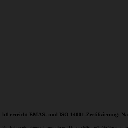
btl erreicht EMAS- und ISO 14001-Zertifizierung: Na
Wir haben ein eigenes Umweltteam! Unsere Mission? Die Veranstaltung